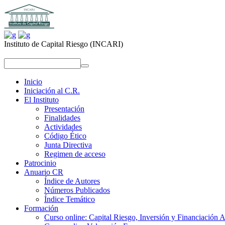
Instituto de Capital Riesgo (INCARI)
replica uhren
repliche orologi
replica rolex
replika klockor
replica uhren
repliche orologi
replica rolex
replika klockor
Inicio
Iniciación al C.R.
El Instituto
Presentación
Finalidades
Actividades
Código Ético
Junta Directiva
Regimen de acceso
Patrocinio
Anuario CR
Índice de Autores
Números Publicados
Índice Temático
Formación
Curso online: Capital Riesgo, Inversión y Financiación A