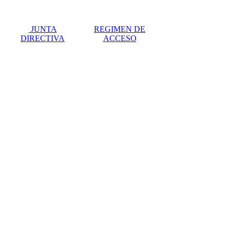
한 물건을 구매
하는 편입니다.
예를 들어,
레플
JUNTA
REGIMEN DE
리카 시계
를 구
DIRECTIVA
ACCESO
매하는 것은 경
제적으로 탄탄
하다는 것을 보
여줄 뿐만 아니
라 삶의 질에도
거의 영향을 미
치지 않습니다.