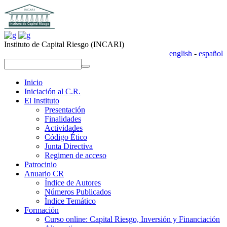
Instituto de Capital Riesgo (INCARI)
english
-
español
replica uhren
repliche orologi
replica rolex
replika klockor
replica uhren
repliche orologi
replica rolex
replika klockor
Inicio
Iniciación al C.R.
El Instituto
Presentación
Finalidades
Actividades
Código Ético
Junta Directiva
Regimen de acceso
Patrocinio
Anuario CR
Índice de Autores
Números Publicados
Índice Temático
Formación
Curso online: Capital Riesgo, Inversión y Financiación