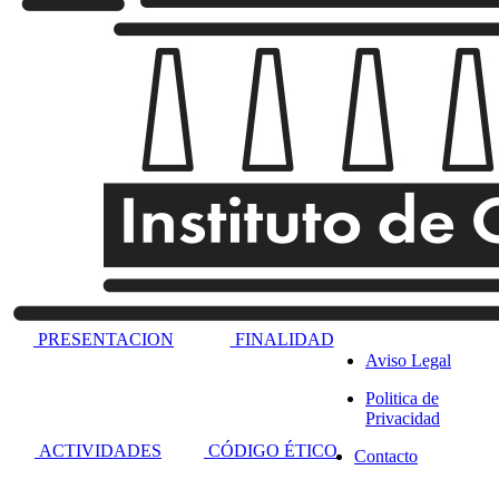
PRESENTACION
FINALIDAD
replika klokker
사업 초기 단계
replica horloges
Aviso Legal
에는 많은 재정
replica watches
지원이 필요합
Politica de
fake watches
니다. 회사를 계
Privacidad
replica uhren
속 운영하려면
repliche orologi
ACTIVIDADES
CÓDIGO ÉTICO
Contacto
말이죠. 저는 온
replica rolex
replika klockor
라인에서 저렴